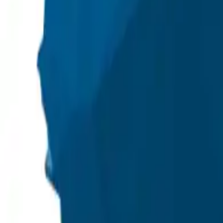
+48 501 708 200
+48 564 772 055