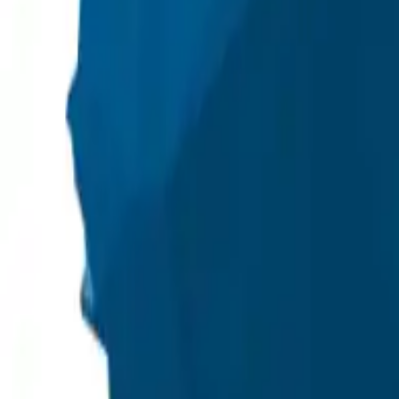
+48 501 708 200
+48 564 772 055