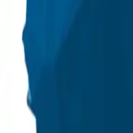
+48 501 708 200
+48 564 772 055