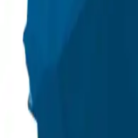
+48 501 708 200
+48 564 772 055