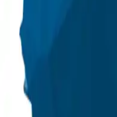
+48 501 708 200
+48 564 772 055